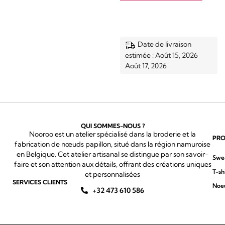
Date de livraison
estimée : Août 15, 2026 -
Août 17, 2026
QUI SOMMES-NOUS ?
Nooroo est un atelier spécialisé dans la broderie et la
PRO
fabrication de nœuds papillon, situé dans la région namuroise
en Belgique. Cet atelier artisanal se distingue par son savoir-
Swe
faire et son attention aux détails, offrant des créations uniques
T-sh
et personnalisées
SERVICES CLIENTS
Noeu
+32 473 610 586