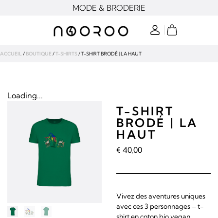
MODE & BRODERIE
ACCUEIL
/
BOUTIQUE
/
T-SHIRTS
/ T-SHIRT BRODÉ | LA HAUT
Loading...
T-SHIRT
BRODÉ | LA
HAUT
€
40,00
Vivez des aventures uniques
avec ces 3 personnages – t-
shirt en coton bio vegan,