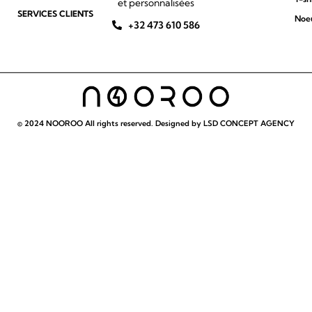
et personnalisées
SERVICES CLIENTS
Noeu
+32 473 610 586
© 2024 NOOROO All rights reserved. Designed by LSD CONCEPT AGENCY