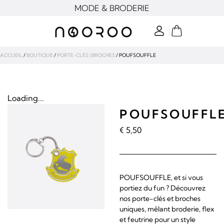
MODE & BRODERIE
ACCUEIL
/
BOUTIQUE
/
PORTE-CLÉS | BROCHES
/ POUFSOUFFLE
Loading...
POUFSOUFFL
€
5,50
POUFSOUFFLE, et si vous
portiez du fun ? Découvrez
nos porte-clés et broches
uniques, mêlant broderie, flex
et feutrine pour un style