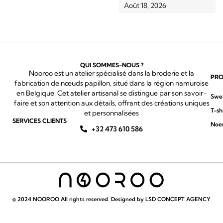
Août 18, 2026
QUI SOMMES-NOUS ?
Nooroo est un atelier spécialisé dans la broderie et la
PRO
fabrication de nœuds papillon, situé dans la région namuroise
en Belgique. Cet atelier artisanal se distingue par son savoir-
Swe
faire et son attention aux détails, offrant des créations uniques
T-sh
et personnalisées
SERVICES CLIENTS
Noeu
+32 473 610 586
© 2024 NOOROO All rights reserved. Designed by LSD CONCEPT AGENCY