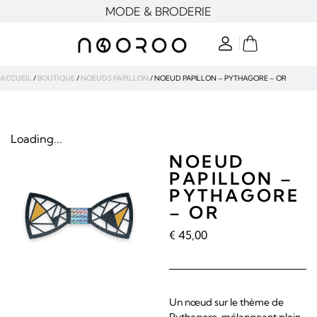
MODE & BRODERIE
ACCUEIL
/
BOUTIQUE
/
NOEUDS PAPILLON
/ NOEUD PAPILLON – PYTHAGORE – OR
Loading...
NOEUD
PAPILLON –
PYTHAGORE
– OR
€
45,00
Un nœud sur le thème de
Pythagore, mélangeant plein